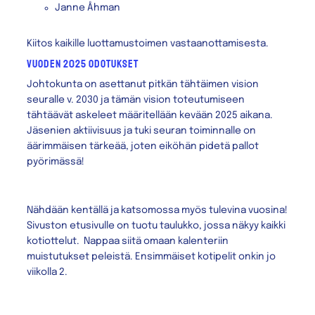
Janne Åhman
Kiitos kaikille luottamustoimen vastaanottamisesta.
vuoden 2025 odotukset
Johtokunta on asettanut pitkän tähtäimen vision
seuralle v. 2030 ja tämän vision toteutumiseen
tähtäävät askeleet määritellään kevään 2025 aikana.
Jäsenien aktiivisuus ja tuki seuran toiminnalle on
äärimmäisen tärkeää, joten eiköhän pidetä pallot
pyörimässä!
Nähdään kentällä ja katsomossa myös tulevina vuosina!
Sivuston etusivulle on tuotu taulukko, jossa näkyy kaikki
kotiottelut. Nappaa siitä omaan kalenteriin
muistutukset peleistä. Ensimmäiset kotipelit onkin jo
viikolla 2.