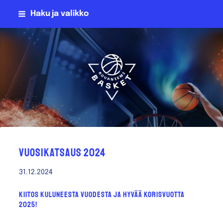
Siirry
Haku ja valikko
sivun
sisältöön
Rovaniemen NMKY Ry
Vuosikatsaus 2024
31.12.2024
Kiitos kuluneesta vuodesta ja hyvää korisvuotta
2025!