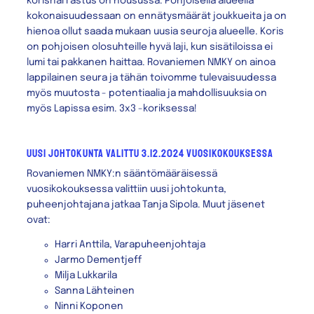
korisharrastus on nousussa. Pohjoisella alueella
kokonaisuudessaan on ennätysmäärät joukkueita ja on
hienoa ollut saada mukaan uusia seuroja alueelle. Koris
on pohjoisen olosuhteille hyvä laji, kun sisätiloissa ei
lumi tai pakkanen haittaa. Rovaniemen NMKY on ainoa
lappilainen seura ja tähän toivomme tulevaisuudessa
myös muutosta - potentiaalia ja mahdollisuuksia on
myös Lapissa esim. 3x3 -koriksessa!
uusi johtokunta valittu 3.12.2024 vuosikokouksessa
Rovaniemen NMKY:n sääntömääräisessä
vuosikokouksessa valittiin uusi johtokunta,
puheenjohtajana jatkaa Tanja Sipola. Muut jäsenet
ovat:
Harri Anttila, Varapuheenjohtaja
Jarmo Dementjeff
Milja Lukkarila
Sanna Lähteinen
Ninni Koponen