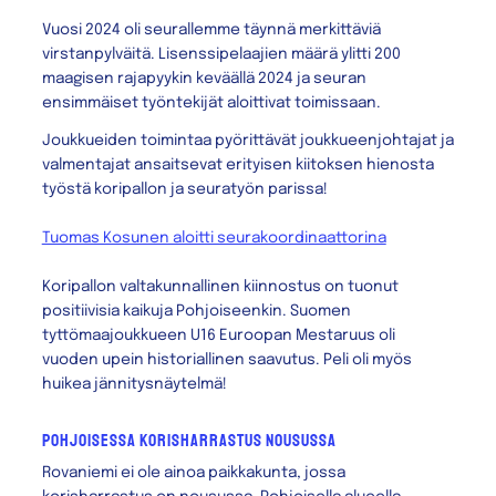
Vuosi 2024 oli seurallemme täynnä merkittäviä
virstanpylväitä. Lisenssipelaajien määrä ylitti 200
maagisen rajapyykin keväällä 2024 ja seuran
ensimmäiset työntekijät aloittivat toimissaan.
Joukkueiden toimintaa pyörittävät joukkueenjohtajat ja
valmentajat ansaitsevat erityisen kiitoksen hienosta
työstä koripallon ja seuratyön parissa!
Tuomas Kosunen aloitti seurakoordinaattorina
Koripallon valtakunnallinen kiinnostus on tuonut
positiivisia kaikuja Pohjoiseenkin. Suomen
tyttömaajoukkueen U16 Euroopan Mestaruus oli
vuoden upein historiallinen saavutus. Peli oli myös
huikea jännitysnäytelmä!
pohjoisessa korisharrastus nousussa
Rovaniemi ei ole ainoa paikkakunta, jossa