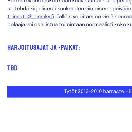
Harrastekoris laskutetaan kuukausittain. Jos pelaa
se tehdä kirjallisesti kuukauden viimeiseen päivä
toimisto@ronmky.fi
. Tällöin veloitamme vielä seur
pelaaja voi osallistua toimintaan normaalisti koko 
Harjoitusajat ja -paikat:
TBD
Tytöt 2013-2010 harraste - 