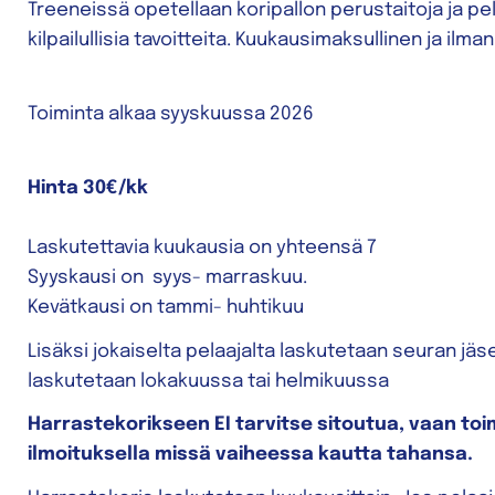
Treeneissä opetellaan koripallon perustaitoja ja pe
kilpailullisia tavoitteita. Kuukausimaksullinen ja ilm
Toiminta alkaa syyskuussa 2026
Hinta 30€/kk
Laskutettavia kuukausia on yhteensä 7
Syyskausi on syys- marraskuu.
Kevätkausi on tammi- huhtikuu
Lisäksi jokaiselta pelaajalta laskutetaan seuran j
laskutetaan lokakuussa tai helmikuussa
Harrastekorikseen EI tarvitse sitoutua, vaan toim
ilmoituksella missä vaiheessa kautta tahansa.