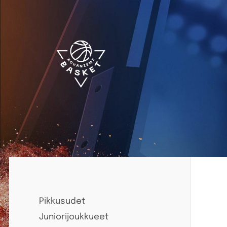
Siirry
sivun
sisältöön
Rovaniemen NMKY Ry
Pikkusudet
Juniorijoukkueet