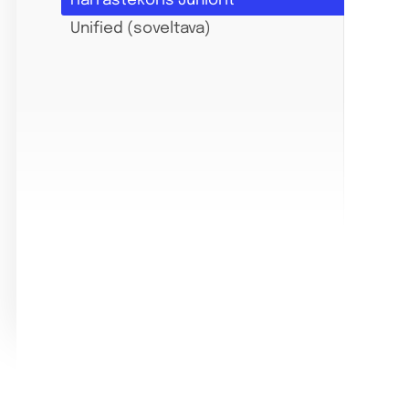
Harrastekoris Juniorit
Unified (soveltava)