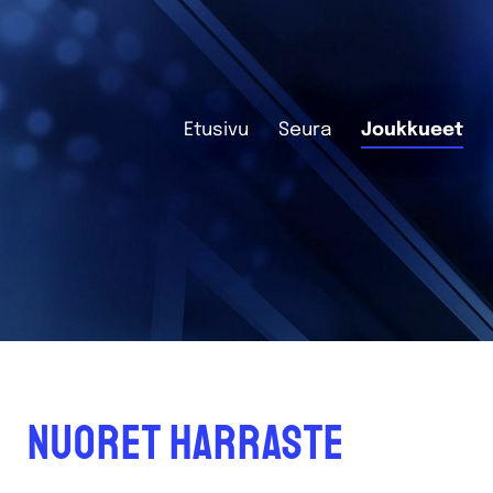
Etusivu
Seura
Joukkueet
Nuoret harraste