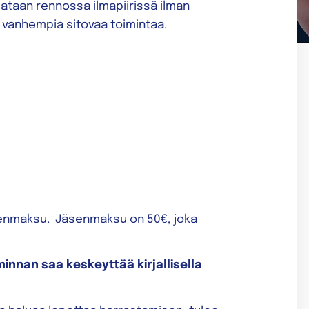
lataan rennossa ilmapiirissä ilman
an vanhempia sitovaa toimintaa.
äsenmaksu. Jäsenmaksu on 50€, joka
innan saa keskeyttää kirjallisella