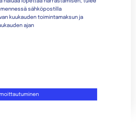
ja haluaa lopettaa harrastamisen, tulee
än mennessä sähköpostilla
aavan kuukauden toimintamaksun ja
kuukauden ajan
ilmoittautuminen