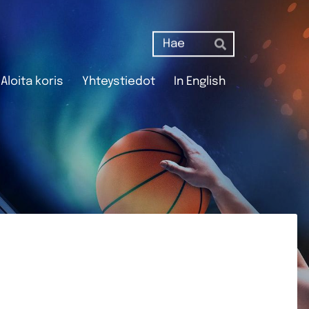
Haku
Hae
Aloita koris
Yhteystiedot
In English