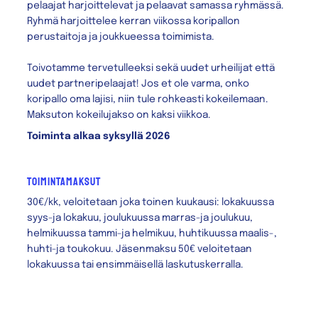
pelaajat harjoittelevat ja pelaavat samassa ryhmässä.
Ryhmä harjoittelee kerran viikossa koripallon
perustaitoja ja joukkueessa toimimista.
Toivotamme tervetulleeksi sekä uudet urheilijat että
uudet partneripelaajat! Jos et ole varma, onko
koripallo oma lajisi, niin tule rohkeasti kokeilemaan.
Maksuton kokeilujakso on kaksi viikkoa.
Toiminta alkaa syksyllä 2026
toimintamaksut
30€/kk, veloitetaan joka toinen kuukausi: lokakuussa
syys-ja lokakuu, joulukuussa marras-ja joulukuu,
helmikuussa tammi-ja helmikuu, huhtikuussa maalis-,
huhti-ja toukokuu. Jäsenmaksu 50€ veloitetaan
lokakuussa tai ensimmäisellä laskutuskerralla.