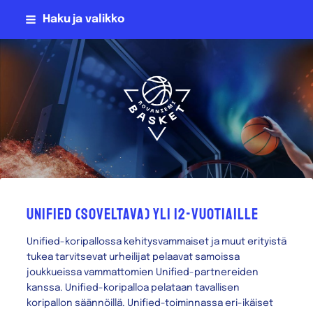
Siirry
Haku ja valikko
sivun
sisältöön
Rovaniemen NMKY Ry
Unified (soveltava) yli 12-vuotiaille
Unified-koripallossa kehitysvammaiset ja muut erityistä
tukea tarvitsevat urheilijat pelaavat samoissa
joukkueissa vammattomien Unified-partnereiden
kanssa. Unified-koripalloa pelataan tavallisen
koripallon säännöillä. Unified-toiminnassa eri-ikäiset